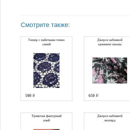
Смотрите также:
Гипюр с пайетками темно
Джерси набивной
синий
орнамент пионы
500
650
q
q
Трикотаж фактурный
Джерси набивной
алый
леопард