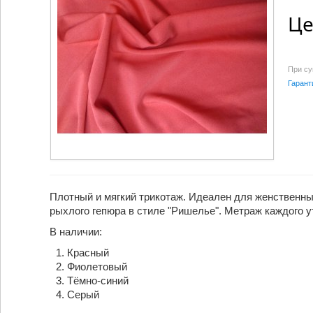
Це
При су
Гарант
Плотный и мягкий трикотаж. Идеален для женственны
рыхлого гепюра в стиле "Ришелье". Метраж каждого у
В наличии:
Красный
Фиолетовый
Тёмно-синий
Серый