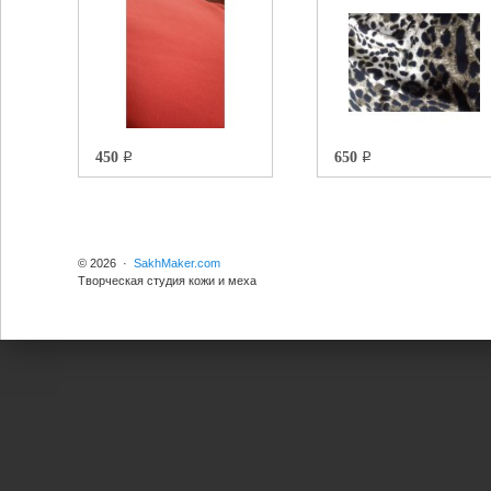
450
650
q
q
© 2026 ·
SakhMaker.com
Творческая студия кожи и меха