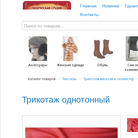
Главная
Новинки
Гаран
Контакты
Аксессуары
Женская одежда
Обувь
Сам с
кожеве
Каталог товаров
>
Текстиль
>
Трикотаж вискоза и полиэстер
Трикотаж однотонный