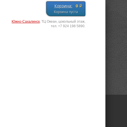
0
Корзина:
q
Корзина пуста
Южно-Сахалинск
, ТЦ Океан, цокольный этаж,
тел. +7 924 198 5890.