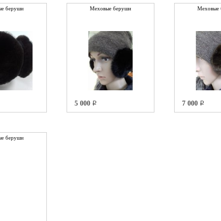
е беруши
Меховые беруши
Меховые 
5 000
7 000
q
q
е беруши