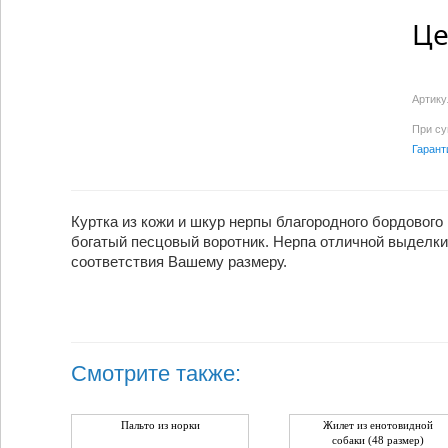
Це
Артику
При су
Гарант
Куртка из кожи и шкур нерпы благородного бордового
богатый песцовый воротник. Нерпа отличной выделки 
соответствия Вашему размеру.
Смотрите также:
Пальто из норки
Жилет из енотовидной
собаки (48 размер)