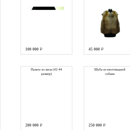
100 000
45 000
q
q
Пальто из лисы (42-44
Шуба из енотовидной
размер)
собаки
280 000
250 000
q
q